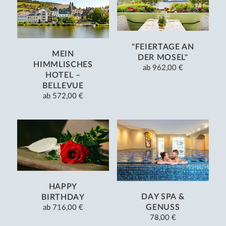
"FEIERTAGE AN
MEIN
DER MOSEL"
HIMMLISCHES
ab
962,00 €
HOTEL –
BELLEVUE
ab
572,00 €
HAPPY
DAY SPA &
BIRTHDAY
GENUSS
ab
716,00 €
78,00 €