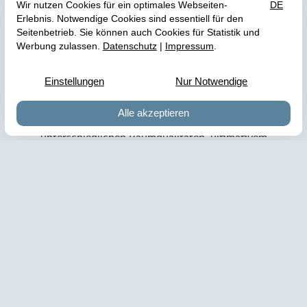
LUXURIÖSE SUITEN IM
PALAIS KAYSER AN DER
MOSEL
In der unmittelbaren Nachbarschaft des
Jugendstilhotels Bellevue an der Moselpromenade
umfasst der Neubau 10 Suiten mit ganz
unterschiedlichen Raumqualitäten, ultimativem
Komfort und herrlichem Ausblick mit Balkon.
MEHR ERFAHREN
URLAUBSANGEBOTE
IM HOTEL BELLEVUE